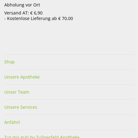
Abholung vor Ort
menu
Versand AT: € 6,90
- Kostenlose Lieferung ab € 70,00
UNSER SERVICE FÜR SIE
Zusammenstellung und Überprüfung von
Haus-, Reise-, Autoapotheke sowie Erste
Hilfe Ausstattung
Shop
Unsere Apotheke
Unser Team
Unsere Services
Anfahrt
Tut mir gut! by Tullnerfeld Apotheke