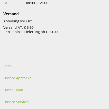
Sa
08:00
-
12:00
Versand
Abholung vor Ort
Versand AT: € 6,90
- Kostenlose Lieferung ab € 70,00
Ajona Stomaticum
CB12 Boost Kaugummi
Zahncremekonzentrat
Strong Mint 10 Stk.
€
2,83
€
4,90
bestellbar
bestellbar
Shop
Unsere Apotheke
Unser Team
Unsere Services
Elmex Sensitive
Elmex Zahnpasta mit