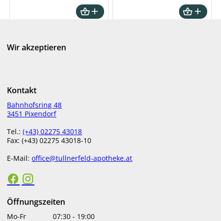
€
3,45
€
12,95
ab
in Apotheke lagernd
nicht lagernd
Wir akzeptieren
Kontakt
Bahnhofsring 48
3451 Pixendorf
Tel.:
(+43) 02275 43018
Gum Periobal Mundflora
Miradent Mira 2 Tonikum
Fax: (+43) 02275 43018-10
Lutschtabletten
Tabletten 6 Stk.
E-Mail:
office@tullnerfeld-apotheke.at
€
18,85
€
5,30
bestellbar
in Apotheke lagernd
Öffnungszeiten
Mo-Fr
07:30
-
19:00