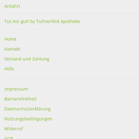
Professional Zahnpasta 75
Aminflourid
Anfahrt
ml
Tut mir gut! by Tullnerfeld Apotheke
€
8,50
€
5,81
in Apotheke lagernd
bestellbar
Home
Kontakt
Versand und Zahlung
Hilfe
Impressum
Chlorhexamed Forte
Curaprox
Barrierefreiheit
Dentallösung
Interdentalbürsten CPS 07
rot 8 Stk.
Datenschutzerklärung
€
29,90
€
11,70
Nutzungsbedingungen
bestellbar
bestellbar
Widerruf
AGB