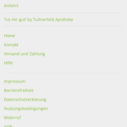
Creme 100 ml
20 x 14 cm
Anfahrt
Tut mir gut! by Tullnerfeld Apotheke
€
14,90
€
2,76
bestellbar
bestellbar
Home
Kontakt
Versand und Zahlung
Hilfe
Impressum
Algesal Creme
Bano Murmelin Sport und
Barrierefreiheit
Gelenke Salbe
Datenschutzerklärung
€
10,90
€
10,40
Nutzungsbedingungen
ab
bestellbar
bestellbar
Widerruf
AGB