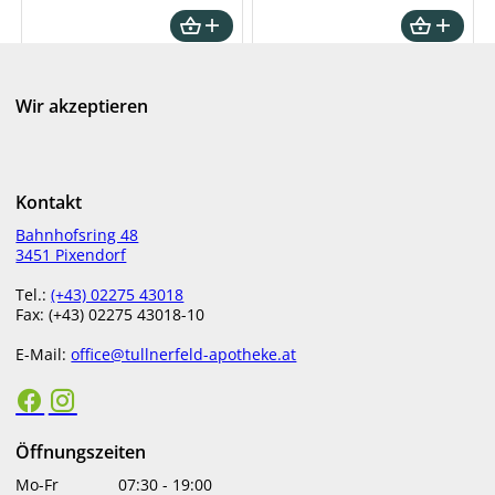
€
11,90
€
6,95
ab
in Apotheke lagernd
bestellbar
Wir akzeptieren
Kontakt
Bahnhofsring 48
3451 Pixendorf
Tel.:
(+43) 02275 43018
Perskindol Aktiv Fluid 250
Dolofort 400 mg
Fax: (+43) 02275 43018-10
ml
Filmtabletten 20 Stk.
E-Mail:
office@tullnerfeld-apotheke.at
€
17,99
€
11,20
bestellbar
bestellbar
Öffnungszeiten
Mo-Fr
07:30
-
19:00