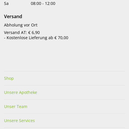
Sa
08:00
-
12:00
Versand
Abholung vor Ort
Versand AT: € 6,90
- Kostenlose Lieferung ab € 70,00
3M Nexcare ColdHot Bio.
3M Nexcare Cold Hot Mini
Gel Mini
Lose 10 x 10 cm 1 Stk.
€
18,30
€
4,10
bestellbar
bestellbar
Shop
Unsere Apotheke
Unser Team
Unsere Services
Espara Teufelskralle
Kalt Kompresse Cold Press