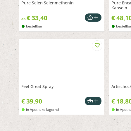
Pure Selen Selenmethonin
Pure Enca
Kapseln
€
33,40
€
48,1
ab
bestellbar
bestellba
Feel Great Spray
Artischoc
€
39,90
€
18,8
in Apotheke lagernd
in Apoth