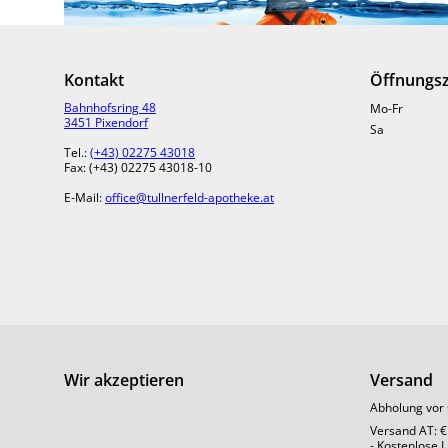
Kontakt
Öffnungsz
Bahnhofsring 48
Mo-Fr
3451 Pixendorf
Sa
Tel.:
(+43) 02275 43018
Fax: (+43) 02275 43018-10
E-Mail:
office@tullnerfeld-apotheke.at
Wir akzeptieren
Versand
Mikro, aber mächtig
Abholung vor 
Sie spielen selten die Hauptrolle, aber halten
Versand AT: €
doch alles am Laufen: Mikronährstoffe ziehen im
- Kostenlose 