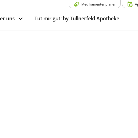
Medikamentenplaner
A
er uns
Tut mir gut! by Tullnerfeld Apotheke