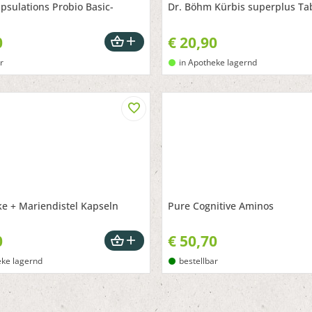
psulations Probio Basic-
Dr. Böhm Kürbis superplus Ta
0
€
20,90
r
in Apotheke lagernd
ke + Mariendistel Kapseln
Pure Cognitive Aminos
0
€
50,70
eke lagernd
bestellbar