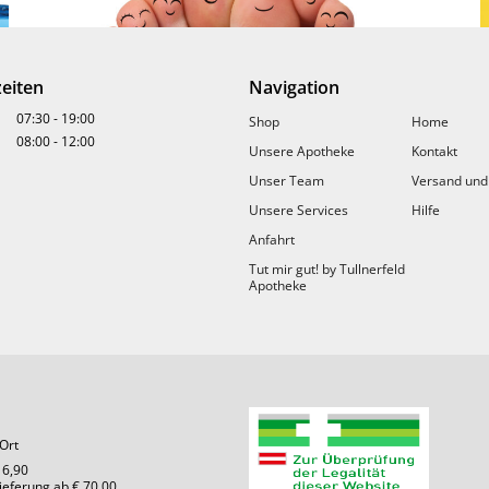
eiten
Navigation
07:30
-
19:00
Shop
Home
08:00
-
12:00
Unsere Apotheke
Kontakt
Unser Team
Versand und
Unsere Services
Hilfe
Anfahrt
Tut mir gut! by Tullnerfeld
Apotheke
Schluss mit Scham-Zehen
Ort
Was haben Händedruck und Zehennägel
 6,90
gemeinsam? Sie verraten mehr, als wir denken.
Lieferung ab € 70,00