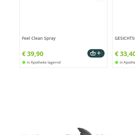
Feel Clean Spray
GESICHT
€
39,90
€
33,4
in Apotheke lagernd
in Apoth