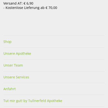
Versand AT: € 6,90
- Kostenlose Lieferung ab € 70,00
REINIGUNGSMILCH
REPAIR DUSCHGEL
Shop
€
22,56
€
11,80
in Apotheke lagernd
in Apotheke lagernd
Unsere Apotheke
Unser Team
Unsere Services
Anfahrt
SCHUTZBALSAM
SOS FEUCHTIGKEITSSPRAY
Tut mir gut! by Tullnerfeld Apotheke