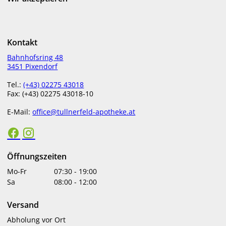
€
36,95
€
40,55
in Apotheke lagernd
in Apotheke lagernd
Kontakt
Bahnhofsring 48
3451 Pixendorf
Tel.:
(+43) 02275 43018
Fax: (+43) 02275 43018-10
E-Mail:
office@tullnerfeld-apotheke.at
KÖRPERMILCH
REINIGUNGSGEL
Öffnungszeiten
€
22,59
€
16,80
Mo-Fr
07:30
-
19:00
Sa
08:00
-
12:00
in Apotheke lagernd
in Apotheke lagernd
Versand
Abholung vor Ort