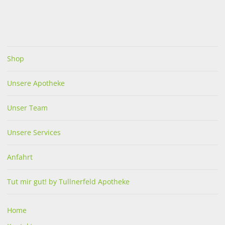
Louis Widmer
Shop
Unsere Apotheke
Unser Team
WIDMER-O.P.NUTRI TCR
WIDMER NUTRI TCR UV20
Unsere Services
Anfahrt
€
33,50
€
34,50
Tut mir gut! by Tullnerfeld Apotheke
in Apotheke lagernd
bestellbar
Home