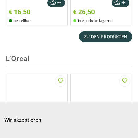
€
16,50
€
26,50
bestellbar
in Apotheke lagernd
ZU DEN PRODUKTEN
L’Oreal
Wir akzeptieren
VICHY NEOVADIOL
CERAVE
LONGEVITY CR
AUSGL.REIN.SCHAUM