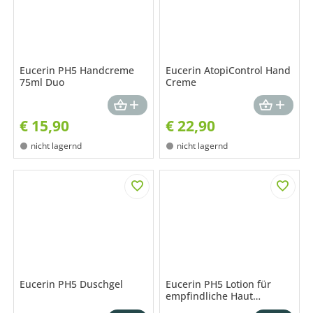
Eucerin PH5 Handcreme
Eucerin AtopiControl Hand
75ml Duo
Creme
€
15,90
€
22,90
nicht lagernd
nicht lagernd
Eucerin PH5 Duschgel
Eucerin PH5 Lotion für
empfindliche Haut
Nachfüllpackung