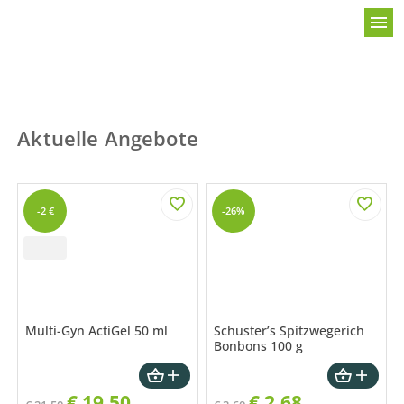
menu
Aktuelle Angebote
-2 €
-26%
Multi-Gyn ActiGel 50 ml
Schuster’s Spitzwegerich
Bonbons 100 g
€
19,50
€
2,68