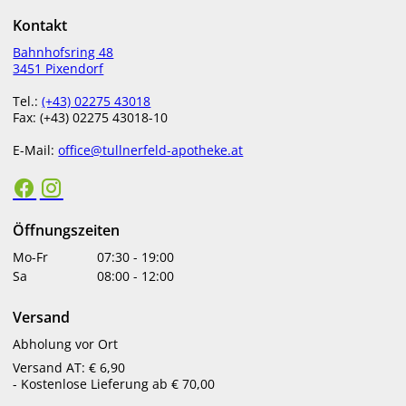
Kontakt
€
87,00
€
17,50
Bahnhofsring 48
bestellbar
in Apotheke lagernd
3451 Pixendorf
Tel.:
(+43) 02275 43018
Fax: (+43) 02275 43018-10
E-Mail:
office@tullnerfeld-apotheke.at
Öffnungszeiten
CERAVE FEULOT NF
CERAVE SO STICK LSF50+
Mo-Fr
07:30
-
19:00
Sa
08:00
-
12:00
€
16,60
€
13,90
Versand
in Apotheke lagernd
bestellbar
Abholung vor Ort
Versand AT: € 6,90
ZU DEN PRODUKTEN
- Kostenlose Lieferung ab € 70,00