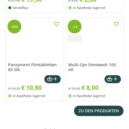
€ 21,50
€ 3,60
bestellbar
in Apotheke lagernd
-25%
-2 €
Panzynorm Filmtabletten
Multi-Gyn Femiwash 100
60 Stk.
ml
€
10,80
€
8,00
€ 14,35
€ 10,00
in Apotheke lagernd
in Apotheke lagernd
ZU DEN PRODUKTEN