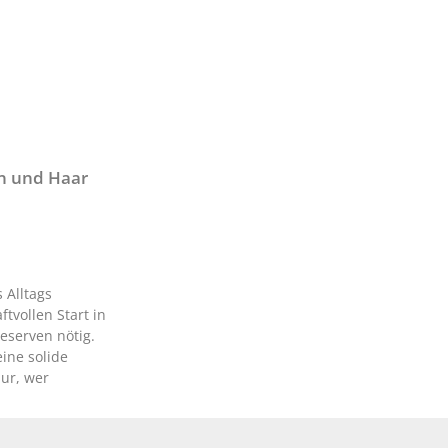
rn und Haar
 Alltags
ftvollen Start in
eserven nötig.
ine solide
nur, wer
Bedürfnisse