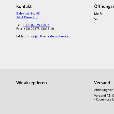
abgestimmte Nahr
Kontakt
Öffnungsz
Nährstoffen. Maß
brauchen auch di
Bahnhofsring 48
Mo-Fr
3451 Pixendorf
aussehen, dass si
Sa
Tel.:
(+43) 02275 43018
Fax: (+43) 02275 43018-10
Mehr drin f
E-Mail:
office@tullnerfeld-apotheke.at
Egal in welcher L
innen und bring
Maca-Extrakt, CD
Ein Trio ganz im
Gehirnstoffwechs
gesteigert und di
Wir akzeptieren
Versand
Sägepalmenextrak
Abholung vor 
Ein Nährstoffpak
Versand AT: €
- Kostenlose 
unterstützt. Auß
Blutkörperchen. 