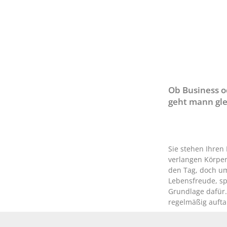
Ob Business od
geht mann gle
Sie stehen Ihren
verlangen Körper 
den Tag, doch um
Lebensfreude, s
Grundlage dafür.
regelmäßig aufta
Das Plus für die