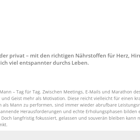
er privat – mit den richtigen Nährstoffen für Herz, Hi
ich viel entspannter durchs Leben.
 Mann – Tag für Tag. Zwischen Meetings, E-Mails und Marathon des
und Geist mehr als Motivation. Diese reicht vielleicht für einen kra
 als Mann zu performen, sind immer wieder abrufbare Leistungsr
pannende Herausforderungen und echte Erholungsphasen bilden e
 Doch langfristig fokussiert, gelassen und souverän bleiben kann 
nkt.
sen Extrakick Energie obendrauf verspricht speziell auf männliche 