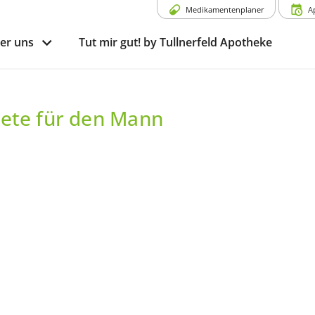
Medikamentenplaner
A
er uns
Tut mir gut! by Tullnerfeld Apotheke
ete für den Mann