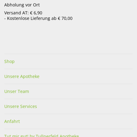
Abholung vor Ort
menu
Versand AT: € 6,90
- Kostenlose Lieferung ab € 70,00
UNSER SERVICE FÜR SIE
Produkte für die Krankenpflege
Shop
Unsere Apotheke
Unser Team
Unsere Services
Anfahrt
Unser Apotheken Team unterstützt Sie gerne bei
der Auswahl von Krankenpflege Produkten.
Tut mir gut! by Tullnerfeld Apotheke