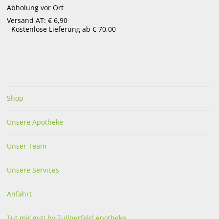
Abholung vor Ort
menu
Versand AT: € 6,90
- Kostenlose Lieferung ab € 70,00
AKTUELLES
Schluss mit Scham-Zehen
Shop
Unsere Apotheke
Unser Team
Unsere Services
Anfahrt
Was haben Händedruck und Zehennägel gemeinsam? Sie
verraten mehr, als wir denken. Umso schlimmer, wenn sich
Tut mir gut! by Tullnerfeld Apotheke
die Fußspitzen im Spa gelblich gefleckt präsentieren, statt